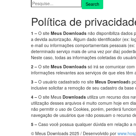
Política de privacidad
1 –
O site
Meus Downloads
não disponibiliza dados 
a devida autorização. Algum dado identificador (ex: l
e-mail ou informações comportamentais pessoais (ex: 
determinado serviço mais de uma vez por dia) poderão 
Neste caso, todas as informações coletadas do usuár
2 –
O site
Meus Downloads
só irá se comunicar com 
informações relevantes aos serviços de que eles têm 
3 –
O usuário cadastrado no site
Meus Download
s p
inclusive solicitar a remoção de seu cadastro da bas
4 –
O site Meus
Downloads
utiliza um recurso dos n
utilização desses arquivos é muito comum hoje em dia,
não permitir o uso de Cookies, porém, perderá funcio
navegação de usuários que não possuam o recurso de
5 –
Caso você possua qualquer dúvida em relação a nos
© Meus Downloads 2025 / Desenvolvido por
www.hos