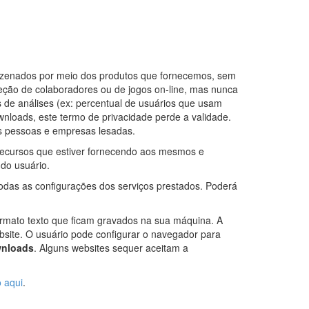
mazenados por meio dos produtos que fornecemos, sem
 seção de colaboradores ou de jogos on-line, mas nunca
 de análises (ex: percentual de usuários que usam
wnloads, este termo de privacidade perde a validade.
as pessoas e empresas lesadas.
recursos que estiver fornecendo aos mesmos e
do usuário.
das as configurações dos serviços prestados. Poderá
rmato texto que ficam gravados na sua máquina. A
ebsite. O usuário pode configurar o navegador para
nloads
. Alguns websites sequer aceitam a
o aqui
.