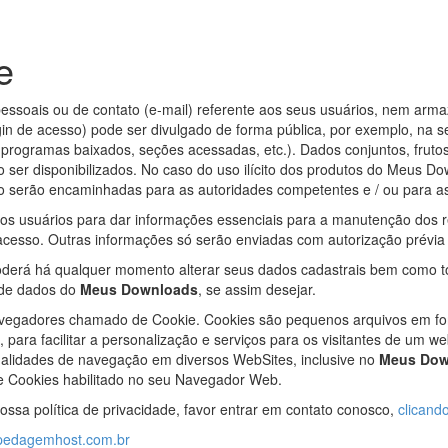
e
pessoais ou de contato (e-mail) referente aos seus usuários, nem ar
ogin de acesso) pode ser divulgado de forma pública, por exemplo, na
programas baixados, seções acessadas, etc.). Dados conjuntos, frutos
ser disponibilizados. No caso do uso ilícito dos produtos do Meus Do
io serão encaminhadas para as autoridades competentes e / ou para 
os usuários para dar informações essenciais para a manutenção dos 
acesso. Outras informações só serão enviadas com autorização prévia 
oderá há qualquer momento alterar seus dados cadastrais bem como to
e de dados do
Meus Downloads
, se assim desejar.
avegadores chamado de Cookie. Cookies são pequenos arquivos em fo
 para facilitar a personalização e serviços para os visitantes de um w
nalidades de navegação em diversos WebSites, inclusive no
Meus Dow
 Cookies habilitado no seu Navegador Web.
sa política de privacidade, favor entrar em contato conosco,
clicand
pedagemhost.com.br