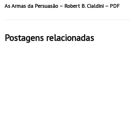
As Armas da Persuasão – Robert B. Cialdini – PDF
Postagens relacionadas
livros
365 Hábitos Simples e Poderosos - Paulo
Houch - PDF
abril 8, 2026