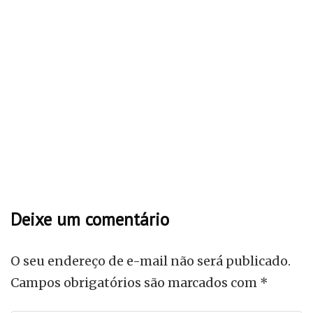
livros
Livro O carteiro chegou - PDF
fevereiro 17, 2026
livros
Como Eu Era Antes de Você - PDF
janeiro 5, 2026
Deixe um comentário
O seu endereço de e-mail não será publicado.
Campos obrigatórios são marcados com
*