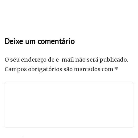
livros
Como Eu Era Antes de Você - PDF
janeiro 5, 2026
Deixe um comentário
O seu endereço de e-mail não será publicado.
Campos obrigatórios são marcados com
*